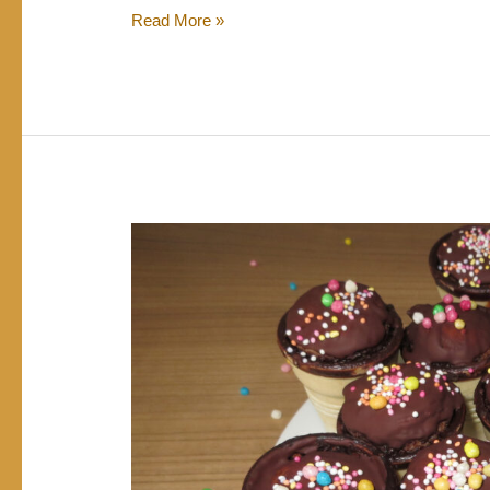
Meine
Read More »
Lieblingstoppings