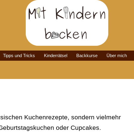
Tipps und Tricks
Kinderrätsel
Backkurse
Über mich
lassischen Kuchenrezepte, sondern vielmehr
 Geburtstagskuchen oder Cupcakes.