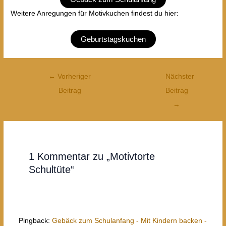
Weitere Anregungen für Motivkuchen findest du hier:
Geburtstagskuchen
Post
←
Vorheriger
Nächster
navigation
Beitrag
Beitrag
→
1 Kommentar zu „Motivtorte
Schultüte“
Pingback:
Gebäck zum Schulanfang - Mit Kindern backen -