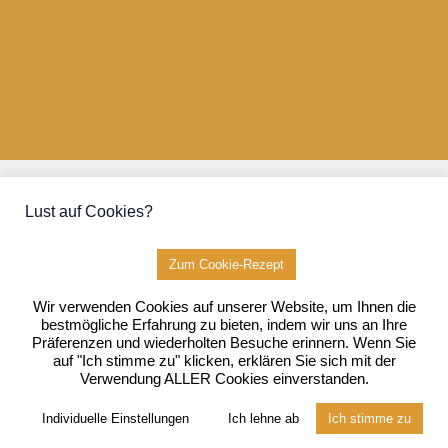
Kontakt
Lust auf Cookies?
Kooperationen
Datenschutz
Impressum
Zum Cookie-Rezept
Wir verwenden Cookies auf unserer Website, um Ihnen die
bestmögliche Erfahrung zu bieten, indem wir uns an Ihre
Präferenzen und wiederholten Besuche erinnern. Wenn Sie
auf "Ich stimme zu" klicken, erklären Sie sich mit der
Copyright © 2026 Mit Kindern backen | Powered by
Astra-WordPress-
Verwendung ALLER Cookies einverstanden.
Theme
Individuelle Einstellungen
Ich lehne ab
Ich stimme zu