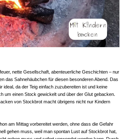
uer, nette Gesellschaft, abenteuerliche Geschichten – nur
sagen das Sahnehäubchen für diesen besonderen Abend. Das
r ideal, da der Teig einfach zuzubereiten ist und keine
fach um einen Stock gewickelt und über der Glut gebacken.
s Backen von Stockbrot macht übrigens nicht nur Kindern
chon am Mittag vorbereitet werden, ohne dass die Gefahr
nell gehen muss, weil man spontan Lust auf Stockbrot hat,
r nicht gehen muss und sofort verwendet werden kann. Durch