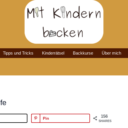
Tipps und Tricks
Kinderrätsel
Backkurse
Über mich
fe
156
Pin
SHARES