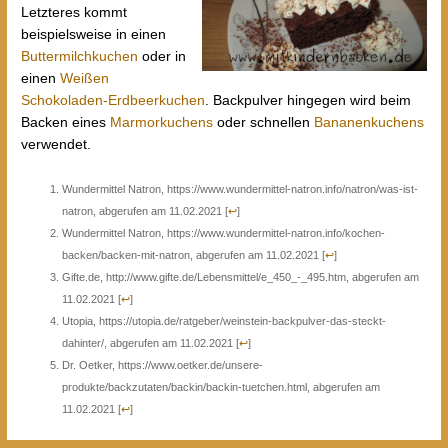
Letzteres kommt
beispielsweise in einen
Buttermilchkuchen
oder in
einen
Weißen
Schokoladen-Erdbeerkuchen
. Backpulver hingegen wird beim
Backen eines
Marmorkuchens
oder schnellen
Bananenkuchens
verwendet.
Wundermittel Natron, https://www.wundermittel-natron.info/natron/was-ist-
natron, abgerufen am 11.02.2021
[
↩
]
Wundermittel Natron, https://www.wundermittel-natron.info/kochen-
backen/backen-mit-natron, abgerufen am 11.02.2021
[
↩
]
Gifte.de, http://www.gifte.de/Lebensmittel/e_450_-_495.htm, abgerufen am
11.02.2021
[
↩
]
Utopia, https://utopia.de/ratgeber/weinstein-backpulver-das-steckt-
dahinter/, abgerufen am 11.02.2021
[
↩
]
Dr. Oetker, https://www.oetker.de/unsere-
produkte/backzutaten/backin/backin-tuetchen.html, abgerufen am
11.02.2021
[
↩
]