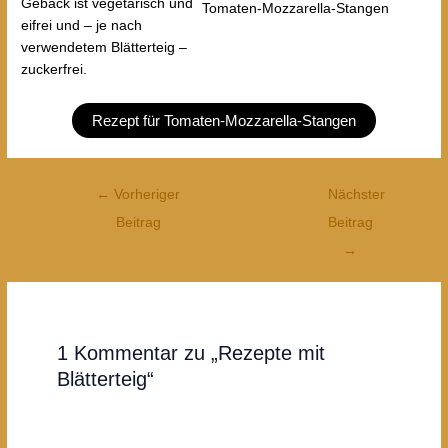
Gebäck ist vegetarisch und
Tomaten-Mozzarella-Stangen
eifrei und – je nach
verwendetem Blätterteig –
zuckerfrei.
Rezept für Tomaten-Mozzarella-Stangen
Post
←
Vorheriger
Nächster
navigation
Beitrag
Beitrag
→
1 Kommentar zu „Rezepte mit
Blätterteig“