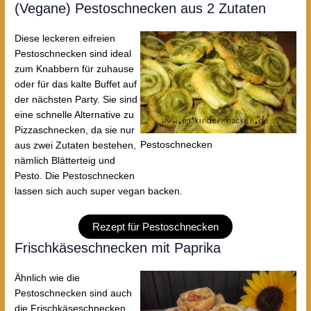
(Vegane) Pestoschnecken aus 2 Zutaten
Diese leckeren eifreien
Pestoschnecken sind ideal
zum Knabbern für zuhause
oder für das kalte Buffet auf
der nächsten Party. Sie sind
eine schnelle Alternative zu
Pizzaschnecken, da sie nur
Pestoschnecken
aus zwei Zutaten bestehen,
nämlich Blätterteig und
Pesto. Die Pestoschnecken
lassen sich auch super vegan backen.
Rezept für Pestoschnecken
Frischkäseschnecken mit Paprika
Ähnlich wie die
Pestoschnecken sind auch
die Frischkäseschnecken