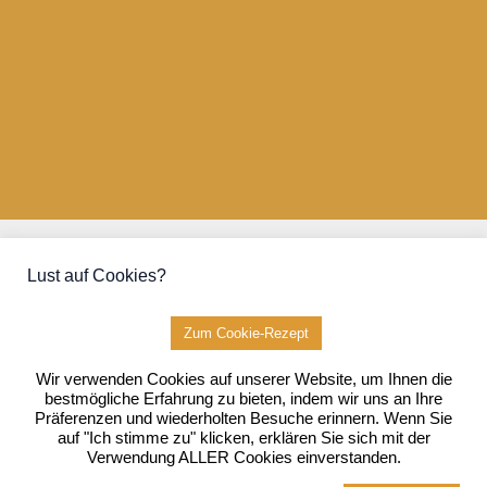
Kontakt
Lust auf Cookies?
Kooperationen
Datenschutz
Impressum
Zum Cookie-Rezept
Wir verwenden Cookies auf unserer Website, um Ihnen die
bestmögliche Erfahrung zu bieten, indem wir uns an Ihre
Präferenzen und wiederholten Besuche erinnern. Wenn Sie
auf "Ich stimme zu" klicken, erklären Sie sich mit der
Copyright © 2026 Mit Kindern backen | Powered by
Astra-WordPress-
Verwendung ALLER Cookies einverstanden.
Theme