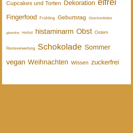
eifrei
Dekoration
Cupcakes und Torten
Fingerfood
Geburtstag
Frühling
Geschenkidee
Obst
histaminarm
Ostern
Herbst
glutenfrei
Schokolade
Sommer
Resteverwertung
vegan
Weihnachten
zuckerfrei
Wissen